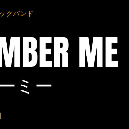
ックバンド
MBER ME
バーミー
H