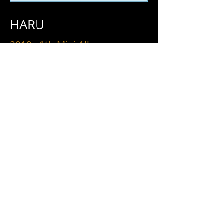
HARU
2019 - 1th Mini Album
ABOUT
BIOGRAPHY
東京を拠点に活動するノスタルジックロ
ックバンド、リメンバーミー
記憶の断片に宿る感情を音楽に変換し、
聴く者の心に刻み付ける。